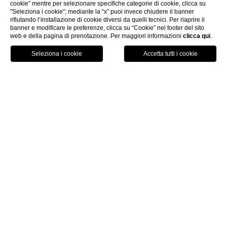
cookie” mentre per selezionare specifiche categorie di cookie, clicca su
"Seleziona i cookie"; mediante la “x” puoi invece chiudere il banner
rifiutando l’installazione di cookie diversi da quelli tecnici. Per riaprire il
banner e modificare le preferenze, clicca su “Cookie” nel footer del sito
web e della pagina di prenotazione. Per maggiori informazioni
clicca qui
.
HOTEL
PRENOTA
CHIAMA
esclusivi
Lusso, servizi
e un
panorama da sogno si
fondono in un'esperienza
indimenticabile
Swiss Diamond Group - una cornice incantevole
dove troverete un servizio impeccabile, ambienti
eleganti, cibi raffinati, SPA all’insegna del benessere e
relax