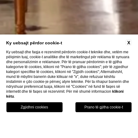
X
Ky uebsajt përdor cookie-t
Ky uebsajt dhe faqja e rezervimit përdorin cookie-t teknike dhe, vetëm me
pëlqimin tuaj, cookie-t analitike dhe të marketingut për reklama të synuara
dhe personalizimin e reklamave. Për të pranuar përdorimin e të gjitha
kategorive të cookies, klikoni në "Prano të gjitha cookies"; për të zgjedhur
kategori specifike të cookies, klikoni në "Zgjidh cookies"; Alternativisht,
mund të mbyllni banerin duke klikuar në "x", duke refuzuar kështu
instalimin e çdo cookie-je përveç atyre teknike. Për ta rihapur banerin dhe
ndryshuar preferencat tuaja, klikoni në "Cookies" në fund të faqes së
internetit dhe të faqes së rezervimit. Për më shumë informacion
klikoni
këtu
.
HOTEL
REZERVO TANI
TELEFONO TANI
HOME
EVENTE DHE KONFERENCA
SALLA E TAKIMEVE ARTANA