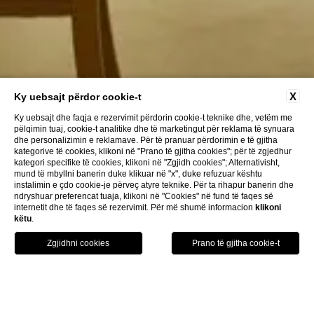
X
Ky uebsajt përdor cookie-t
Ky uebsajt dhe faqja e rezervimit përdorin cookie-t teknike dhe, vetëm me
pëlqimin tuaj, cookie-t analitike dhe të marketingut për reklama të synuara
dhe personalizimin e reklamave. Për të pranuar përdorimin e të gjitha
kategorive të cookies, klikoni në "Prano të gjitha cookies"; për të zgjedhur
kategori specifike të cookies, klikoni në "Zgjidh cookies"; Alternativisht,
mund të mbyllni banerin duke klikuar në "x", duke refuzuar kështu
instalimin e çdo cookie-je përveç atyre teknike. Për ta rihapur banerin dhe
ndryshuar preferencat tuaja, klikoni në "Cookies" në fund të faqes së
internetit dhe të faqes së rezervimit. Për më shumë informacion
klikoni
këtu
.
HOTEL
REZERVO TANI
TELEFONO TANI
HOME
EVENTE DHE KONFERENCA
SALLA E TAKIMEVE DYAR